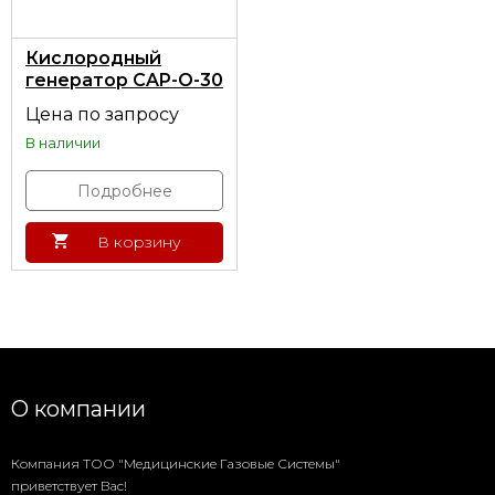
Кислородный
генератор CAP-O-30
в установочном
Цена по запросу
контейнере с
В наличии
системой заправки
Подробнее
В корзину
О компании
Компания ТОО "Медицинские Газовые Системы"
приветствует Вас!