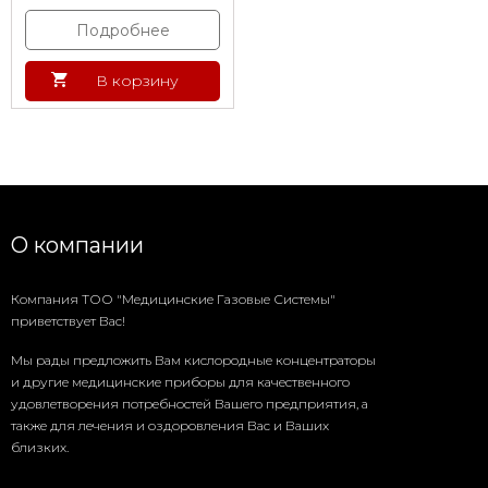
Подробнее
В корзину
О компании
Компания ТОО "Медицинские Газовые Системы"
приветствует Вас!
Мы рады предложить Вам кислородные концентраторы
и другие медицинские приборы для качественного
удовлетворения потребностей Вашего предприятия, а
также для лечения и оздоровления Вас и Ваших
близких.