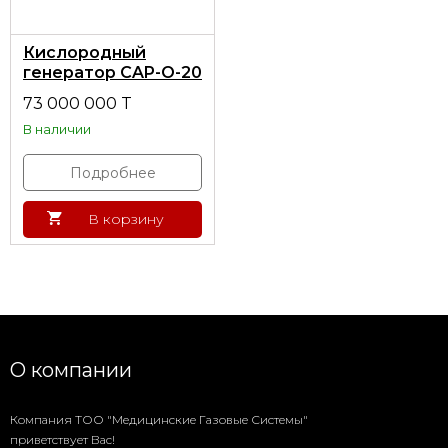
Кислородный
генератор CAP-O-20
в установочном
73 000 000 T
контейнере с
В наличии
системой заправки
Подробнее
В корзину
О компании
Компания ТОО "Медицинские Газовые Системы"
приветствует Вас!