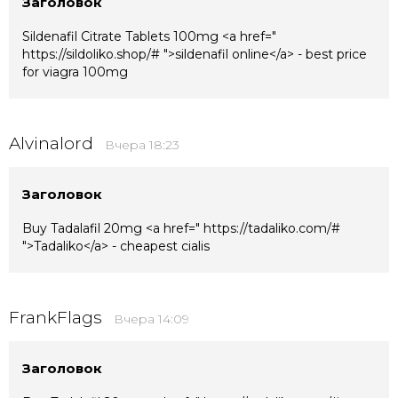
Заголовок
Sildenafil Citrate Tablets 100mg <a href="
https://sildoliko.shop/# ">sildenafil online</a> - best price
for viagra 100mg
Alvinalord
Вчера 18:23
Заголовок
Buy Tadalafil 20mg <a href=" https://tadaliko.com/#
">Tadaliko</a> - cheapest cialis
FrankFlags
Вчера 14:09
Заголовок