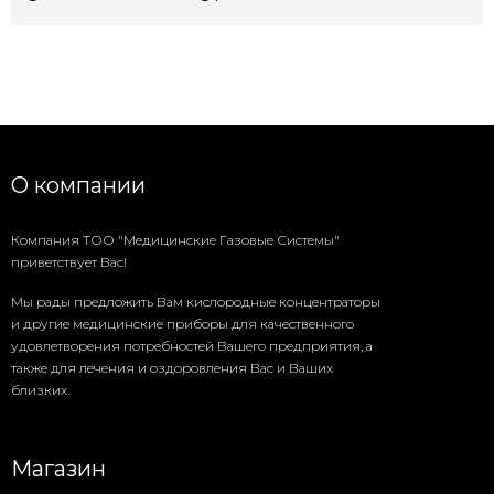
О компании
Компания ТОО "Медицинские Газовые Системы"
приветствует Вас!
Мы рады предложить Вам кислородные концентраторы
и другие медицинские приборы для качественного
удовлетворения потребностей Вашего предприятия, а
также для лечения и оздоровления Вас и Ваших
близких.
Магазин