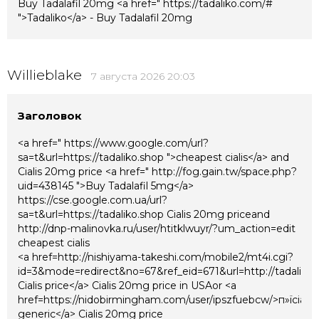
Buy Tadalafil 20mg <a href=" https://tadaliko.com/#
">Tadaliko</a> - Buy Tadalafil 20mg
Willieblake
7 августа 2026 20:03
Заголовок
<a href=" https://www.google.com/url?
sa=t&url=https://tadaliko.shop ">cheapest cialis</a> and
Cialis 20mg price <a href=" http://fog.gain.tw/space.php?
uid=438145 ">Buy Tadalafil 5mg</a>
https://cse.google.com.ua/url?
sa=t&url=https://tadaliko.shop Cialis 20mg priceand
http://dnp-malinovka.ru/user/htitklwuyr/?um_action=edit
cheapest cialis
<a href=http://nishiyama-takeshi.com/mobile2/mt4i.cgi?
id=3&mode=redirect&no=67&ref_eid=671&url=http://tadaliko
Cialis price</a> Cialis 20mg price in USAor <a
href=https://nidobirmingham.com/user/ipszfuebcw/>п»їcialis
generic</a> Cialis 20mg price