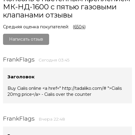
МК-НД-1600 с пятью газовыми
клапанами отзывы
Средняя оценка покупателей:
(
6504
)
Написать отзыв
FrankFlags
Сегодня 03:45
Заголовок
Buy Cialis online <a href=" http://tadaliko.com/# ">Cialis
20mg price</a> - Cialis over the counter
FrankFlags
Вчера 22:48