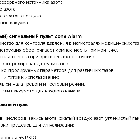
резервного источника азота
 азота.
е сжатого воздуха.
ние вакуума.
ый) сигнальный пульт
Zone
Alarm
ойство для контроля давления в магистралях медицинских газ
нструкция обеспечивает компактность при монтаже.
льная тревога при критических состояниях.
 контролировать до 6-ти газов.
 контролируемых параметров для различных газов.
н и готов к использованию.
ль сигнала тревоги и тестовый режим.
 или вакууметр для каждого канала.
льный пульт
: кислород, закись азота, сжатый воздух, азот, углекислый газ
овки пределов для сигнализации:
лорода 45 PSIG.