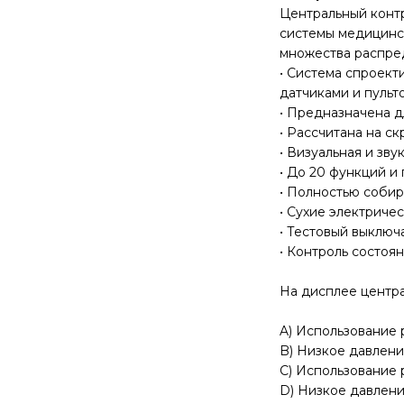
Центральный конт
системы медицинск
множества распре
• Система спроек
датчиками и пульт
• Предназначена д
• Рассчитана на с
• Визуальная и зв
• До 20 функций и
• Полностью собир
• Сухие электриче
• Тестовый выключ
• Контроль состоя
На дисплее центра
A) Использование 
B) Низкое давлени
C) Использование 
D) Низкое давлени