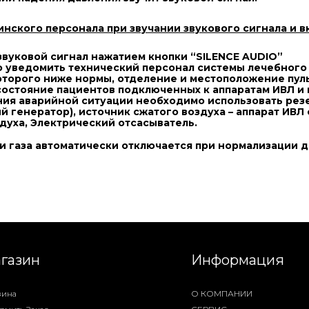
нского персонала при звучании звукового сигнала и в
вуковой сигнал нажатием кнопки “
SILENCE
AUDIO
”
уведомить технический персонал системы лечебного г
торого ниже нормы, отделение и местоположение пуль
остояние пациентов подключенных к аппаратам ИВЛ и 
ния аварийной ситуации необходимо использовать рез
 генератор), источник сжатого воздуха – аппарат ИВ
духа, Электрический отсасыватель.
и газа автоматически отключается при нормализации да
газин
Информация
зина
О КОМПАНИИ