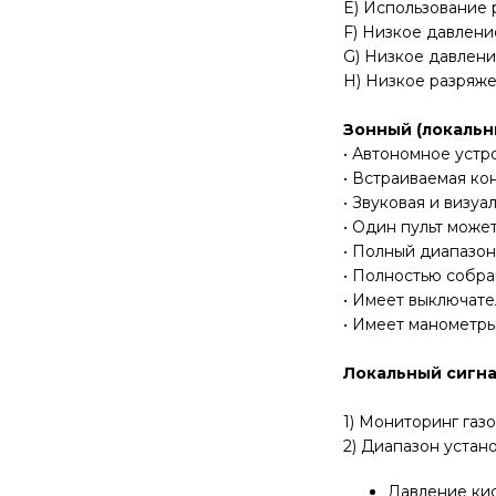
E) Использование 
F) Низкое давление
G) Низкое давлени
H) Низкое разряже
Зонный (локальн
• Автономное устр
• Встраиваемая ко
• Звуковая и визуа
• Один пульт может
• Полный диапазон
• Полностью собра
• Имеет выключате
• Имеет манометры
Локальный сигна
1) Мониторинг газов
2) Диапазон устан
Давление кис