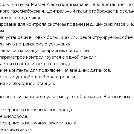
рольный пульт Master Alarm предназначен для дистанционн
ого газоснабжения. Центральный пульт отображает в реаль
делённых датчиков.
тирована для контроля системы подачи медицинских газов и
ом.
ля установки в новых больницах или реконструируемых объек
крытную встраиваемую установку.
уковая сигнализация аварийных состояний.
 параметров контролируется с одной панели.
ается и настраивается на заводе.
ские контакты для подключения внешних датчиков.
атель и устройство сброса тревоги.
ния кислородной станции.
льного сигнального пульта могут отображаться 8 различных с
резервного источника кислорода.
е кислорода.
резервного источника закиси азота.
е закиси азота.