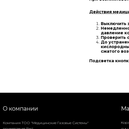
Действия медици
Выключить з
Немедленно 
давление ко
Проверить с
До устране
кислородный
сжатого воз
Подсветка кнопк
О компании
Ма
Кор
Компания ТОО "Медицинские Газовые Системы"
приветствует Вас!