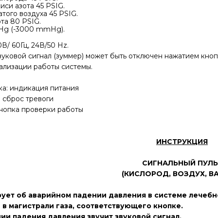
иси азота 45 PSIG.
того воздуха 45 PSIG.
та 80 PSIG.
nHg (-3000 mmHg).
В/ 60Гц, 24В/50 Hz.
Звуковой сигнал (зуммер) может быть отключен нажатием кноп
ализации работы системы.
чка: индикация питания
: сброс тревоги
 кнопка проверки работы
ИНСТРУКЦИЯ
СИГНАЛЬНЫЙ ПУЛЬ
(КИСЛОРОД, ВОЗДУХ, В
рует об аварийном падении давления в системе лечебн
 в магистрали газа, соответствующего кнопке.
ии падения давления звучит звуковой сигнал.