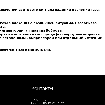
ключении светового сигнала падения давления газа:
азоснабжения о возникшей ситуации. Назвать газ,
та.
ингаляторам, аппаратам Боброва.
ервные источники кислорода (кислородная подушка,
Л с встроенным компрессором или отдельный источник
вления газа в магистрали.
Контакты
+ 7 (727) 221-88-18
Единый контакт-центр