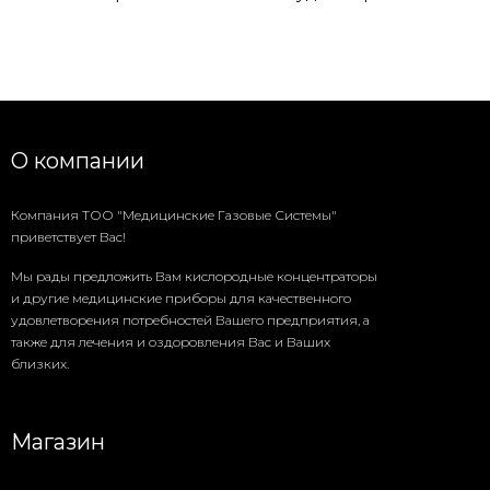
О компании
Компания ТОО "Медицинские Газовые Системы"
приветствует Вас!
Мы рады предложить Вам кислородные концентраторы
и другие медицинские приборы для качественного
удовлетворения потребностей Вашего предприятия, а
также для лечения и оздоровления Вас и Ваших
близких.
Магазин